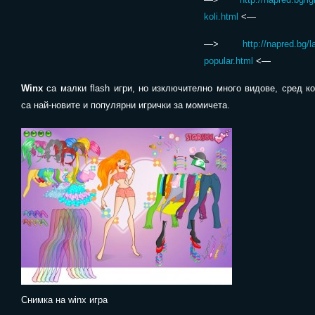
koli.html
<—
—>
http://napred.bg/l
popular.html
<—
Winx
са малки flash игри, но изключително много видове, сред ко
са най-новите и популярни игрички за момичета.
Снимка на winx игра