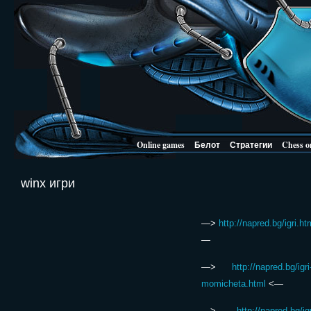
Online games
Белот
Стратегии
Chess o
winx игри
—>
http://napred.bg/igri.ht
—
—>
http://napred.bg/igri
momicheta.html
<—
—>
http://napred.bg/igr