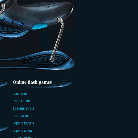
Online flash games
аркадни
стратегии
военни игри
екшън игри
игри с карти
игри с коли