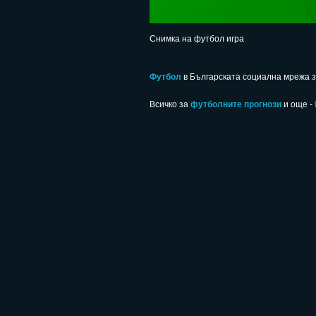
Снимка на футбол игра
Футбол
в Българската социална мрежа з
Всичко за
футболните прогнози
и още -