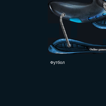
Online games
Футбол