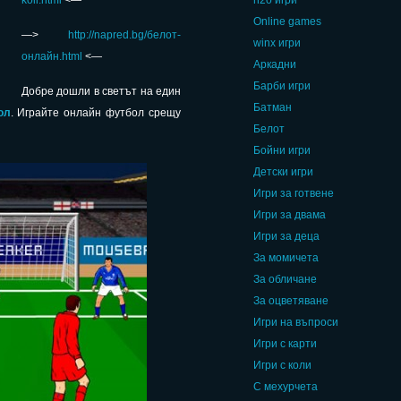
koli.html
<—
h2o игри
Online games
—>
http://napred.bg/белот-
winx игри
онлайн.html
<—
Аркадни
Барби игри
Добре дошли в светът на един
Батман
ол
. Играйте онлайн футбол срещу
Белот
Бойни игри
Детски игри
Игри за готвене
Игри за двама
Игри за деца
За момичета
За обличане
За оцветяване
Игри на въпроси
Игри с карти
Игри с коли
С мехурчета