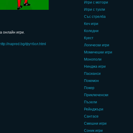
Игри с мотори
Игри с тухли
Със стрелба
Кеч игри
Коледни
а онлайн игри.
Куест
http://napred.bg/футбол.html
Логически игри
Момичешки игри
Монополи
Нинджа игри
Пасианси
Покемон
Покер
Приключенски
Пъзели
Рейнджъри
Сантасе
Смешни игри
Соник игри