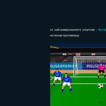
от най-комерсиалните спортове -
Футб
истински противници.