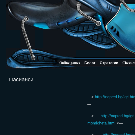
Online games
Белот
Стратегии
Chess o
Пасианси
—>
http://napred.bg/igri.ht
—
—>
http://napred.bg/igri
momicheta.html
<—
—>
http://napred.bg/igr