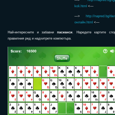
koli.html
<—
—>
http://napred.bg/бе
онлайн.html
<—
Най-интересните и забавни
пасианси
. Наредете картите спо
правилния ред и надхитрете компютъра.