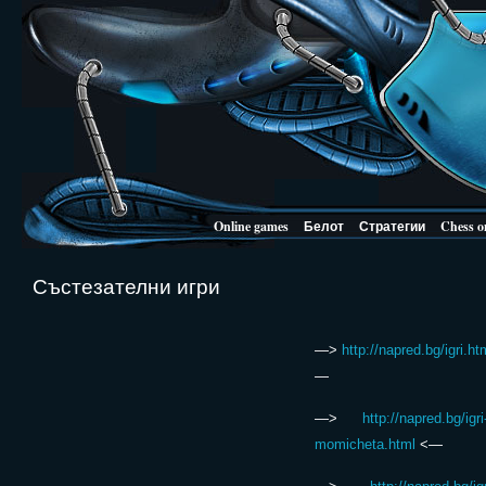
Online games
Белот
Стратегии
Chess o
Състезателни игри
—>
http://napred.bg/igri.ht
—
—>
http://napred.bg/igri
momicheta.html
<—