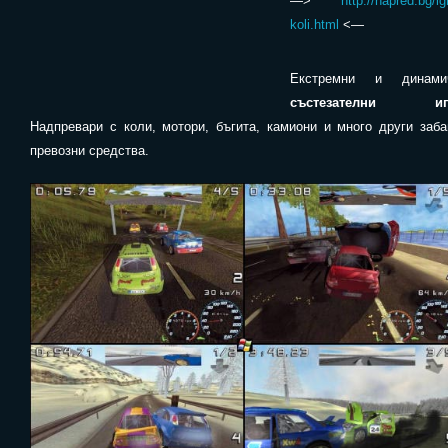
—>
http://napred.bg/igr
koli.html
<—
Екстремни и динами
състезателни иг
Надпревари с коли, мотори, бъгита, камиони и много други заба
превозни средства.