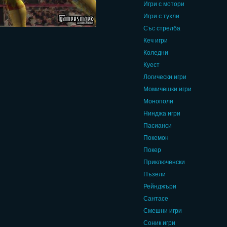
Игри с мотори
Игри с тухли
Със стрелба
Кеч игри
Коледни
Куест
Логически игри
Момичешки игри
Монополи
Нинджа игри
Пасианси
Покемон
Покер
Приключенски
Пъзели
Рейнджъри
Сантасе
Смешни игри
Соник игри