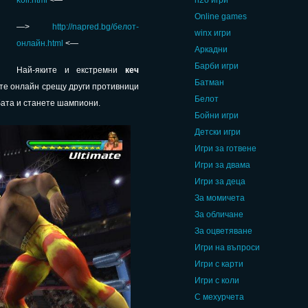
koli.html
<—
h2o игри
Online games
—>
http://napred.bg/белот-
winx игри
онлайн.html
<—
Аркадни
Барби игри
Най-яките и екстремни
кеч
Батман
ете онлайн срещу други противници
Белот
бата и станете шампиони.
Бойни игри
Детски игри
Игри за готвене
Игри за двама
Игри за деца
За момичета
За обличане
За оцветяване
Игри на въпроси
Игри с карти
Игри с коли
С мехурчета