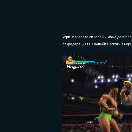
игри
. Изберете си герой и може да игра
от федерацията. Надвийте всички в бор