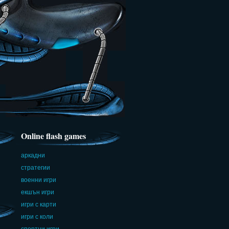
Online flash games
аркадни
стратегии
военни игри
екшън игри
игри с карти
игри с коли