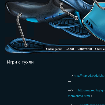
Online games
Белот
Стратегии
Chess o
Игри с тухли
—>
http://napred.bg/igri.ht
—
—>
http://napred.bg/igri
momicheta.html
<—