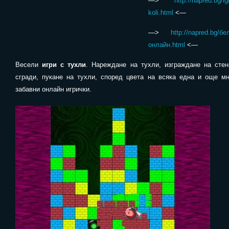
—>
http://napred.bg/igr
koli.html
<—
—>
http://napred.bg/бе
онлайн.html
<—
Весели
игри с тухли
. Нареждане на тухли, изграждане на стен
сгради, пукане на тухли, според цвета на всяка една и още мн
забавни онлайн игрички.