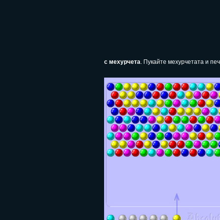
с мехурчета
. Пукайте мехурчетата и печ