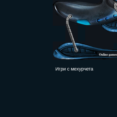
Online games
Игри с мехурчета