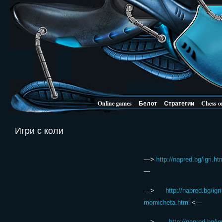
Online games
Белот
Стратегии
Chess o
Игри с коли
—>
http://napred.bg/igri.ht
—
—>
http://napred.bg/igri
momicheta.html
<—
—>
http://napred.bg/igr