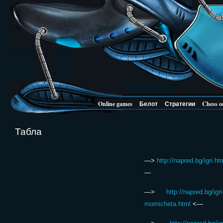
Online games
Белот
Стратегии
Chess o
Табла
—>
http://napred.bg/igri.ht
—
—>
http://napred.bg/igri
momicheta.html
<—