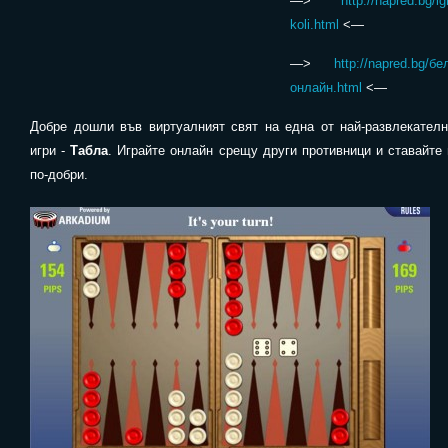
—>
http://napred.bg/igr
koli.html
<—
—>
http://napred.bg/бе
онлайн.html
<—
Добре дошли във виртуалният свят на една от най-развлекателн
игри -
Табла
. Играйте онлайн срещу други противници и ставайте
по-добри.