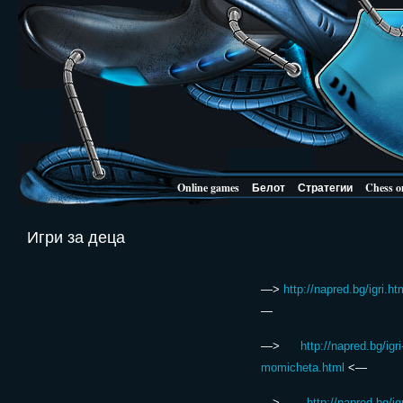
Online games
Белот
Стратегии
Chess o
Игри за деца
—>
http://napred.bg/igri.ht
—
—>
http://napred.bg/igri
momicheta.html
<—
—>
http://napred.bg/igr