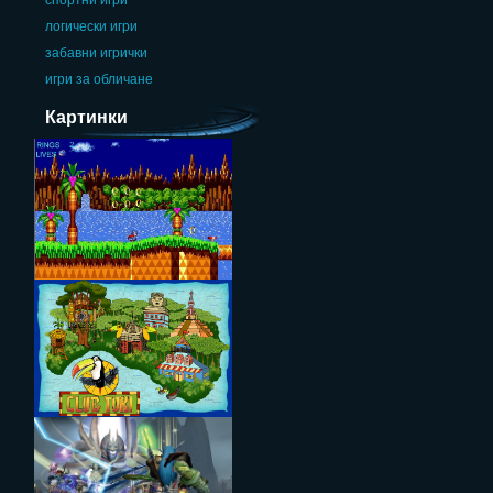
спортни игри
логически игри
забавни игрички
игри за обличане
Картинки