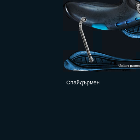
Online games
Спайдърмен