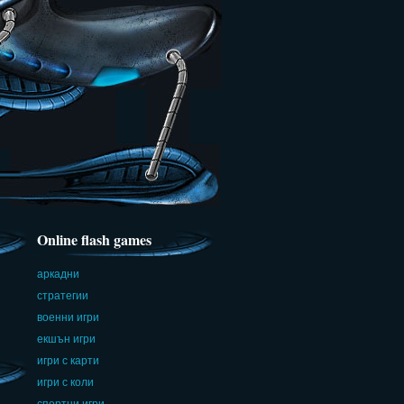
Online flash games
аркадни
стратегии
военни игри
екшън игри
игри с карти
игри с коли