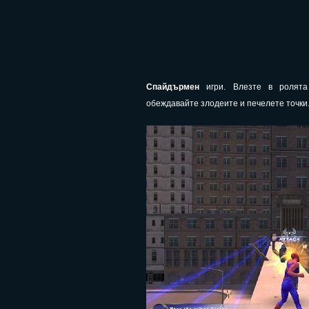
Спайдърмен
игри. Влезте в ролята
обеждавайте злодеите и печелете точки