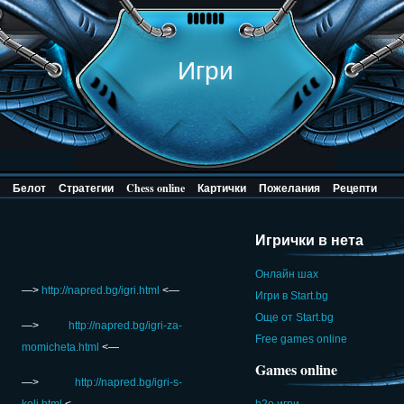
Игри
Белот
Стратегии
Chess online
Картички
Пожелания
Рецепти
Игрички в нета
Онлайн шах
—>
http://napred.bg/igri.html
<—
Игри в Start.bg
Още от Start.bg
—>
http://napred.bg/igri-za-
Free games online
momicheta.html
<—
Games online
—>
http://napred.bg/igri-s-