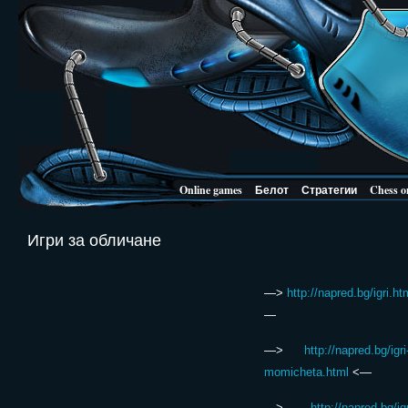
Online games
Белот
Стратегии
Chess o
Игри за обличане
—>
http://napred.bg/igri.ht
—
—>
http://napred.bg/igri
momicheta.html
<—
—>
http://napred.bg/igr