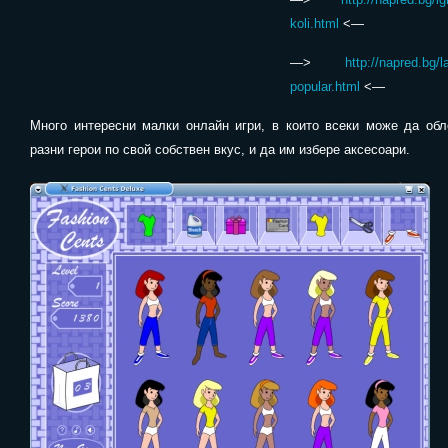
koli.html
<—
—>
http://napred.bg/l
popular.html
<—
Много интересни малки онлайн игри, в които всеки може да обл
разни герои по свой собствен вкус, и да им избере аксесоари.